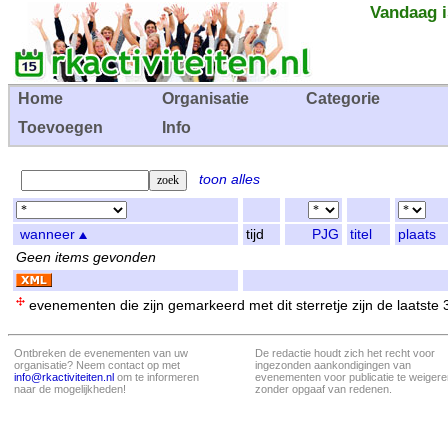
Vandaag i
Home
Organisatie
Categorie
Toevoegen
Info
toon alles
wanneer
tijd
PJG
titel
plaats
Geen items gevonden
evenementen die zijn gemarkeerd met dit sterretje zijn de laatste
Ontbreken de evenementen van uw
De redactie houdt zich het recht voor
organisatie? Neem contact op met
ingezonden aankondigingen van
info@rkactiviteiten.nl
om te informeren
evenementen voor publicatie te weigere
naar de mogelijkheden!
zonder opgaaf van redenen.