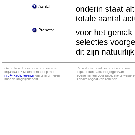
Aantal:
onderin staat al
totale aantal a
Presets:
voor het gemak 
selecties voor
dit zijn natuurl
Ontbreken de evenementen van uw
De redactie houdt zich het recht voor
organisatie? Neem contact op met
ingezonden aankondigingen van
info@rkactiviteiten.nl
om te informeren
evenementen voor publicatie te weigere
naar de mogelijkheden!
zonder opgaaf van redenen.