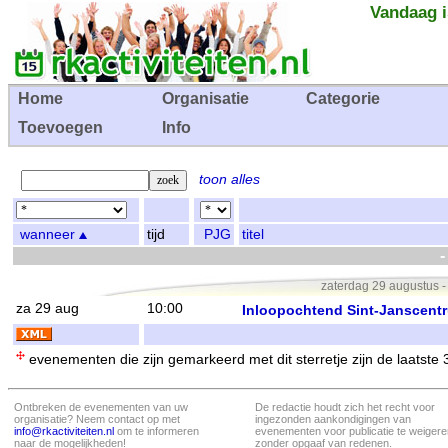
Vandaag i
Home
Organisatie
Categorie
Toevoegen
Info
toon alles
wanneer
tijd
PJG
titel
-
zaterdag 29 augustus 
za 29 aug
10:00
Inloopochtend Sint-Janscent
evenementen die zijn gemarkeerd met dit sterretje zijn de laatste
Ontbreken de evenementen van uw
De redactie houdt zich het recht voor
organisatie? Neem contact op met
ingezonden aankondigingen van
info@rkactiviteiten.nl
om te informeren
evenementen voor publicatie te weigere
naar de mogelijkheden!
zonder opgaaf van redenen.