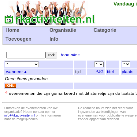
Vandaag i
Home
Organisatie
Categorie
Toevoegen
Info
toon alles
wanneer
tijd
PJG
titel
plaats
Geen items gevonden
evenementen die zijn gemarkeerd met dit sterretje zijn de laatste
Ontbreken de evenementen van uw
De redactie houdt zich het recht voor
organisatie? Neem contact op met
ingezonden aankondigingen van
info@rkactiviteiten.nl
om te informeren
evenementen voor publicatie te weigere
naar de mogelijkheden!
zonder opgaaf van redenen.