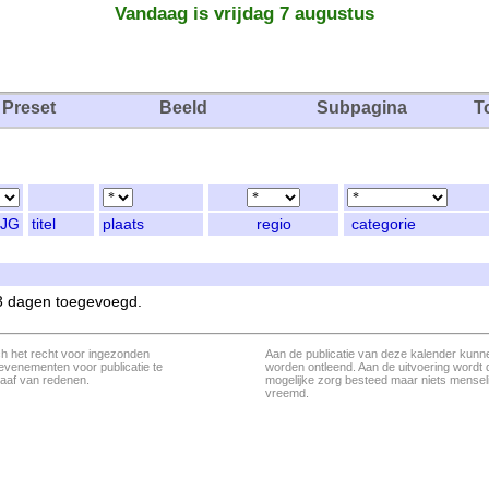
Vandaag is vrijdag 7 augustus
Preset
Beeld
Subpagina
T
JG
titel
plaats
regio
categorie
 3 dagen toegevoegd.
ch het recht voor ingezonden
Aan de publicatie van deze kalender kunn
evenementen voor publicatie te
worden ontleend. Aan de uitvoering wordt 
aaf van redenen.
mogelijke zorg besteed maar niets menseli
vreemd.