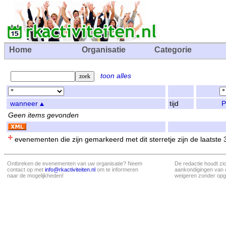
Home
Organisatie
Categorie
toon alles
wanneer
tijd
P
Geen items gevonden
evenementen die zijn gemarkeerd met dit sterretje zijn de laatste
Ontbreken de evenementen van uw organisatie? Neem
De redactie houdt zi
contact op met
info@rkactiviteiten.nl
om te informeren
aankondigingen van 
naar de mogelijkheden!
weigeren zonder opg