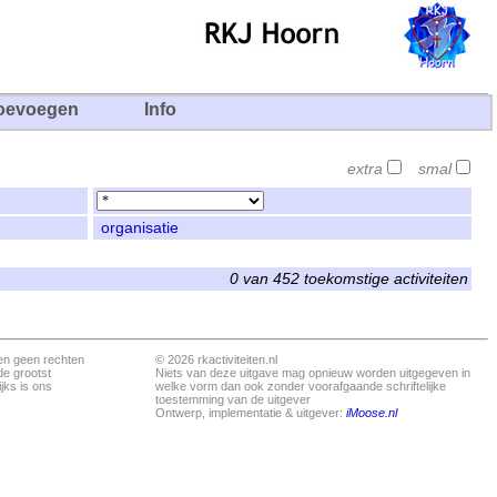
oevoegen
Info
extra
smal
organisatie
0 van 452 toekomstige activiteiten
en geen rechten
© 2026 rkactiviteiten.nl
de grootst
Niets van deze uitgave mag opnieuw worden uitgegeven in
jks is ons
welke vorm dan ook zonder voorafgaande schriftelijke
toestemming van de uitgever
Ontwerp, implementatie & uitgever:
iMoose.nl