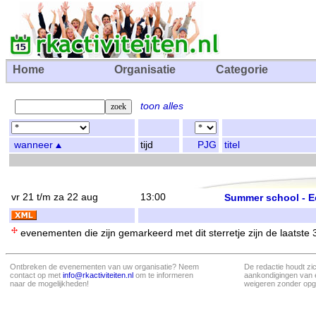
Home
Organisatie
Categorie
toon alles
wanneer
tijd
PJG
titel
vr 21 t/m za 22 aug
13:00
Summer school - E
evenementen die zijn gemarkeerd met dit sterretje zijn de laatste
Ontbreken de evenementen van uw organisatie? Neem
De redactie houdt zi
contact op met
info@rkactiviteiten.nl
om te informeren
aankondigingen van 
naar de mogelijkheden!
weigeren zonder opg