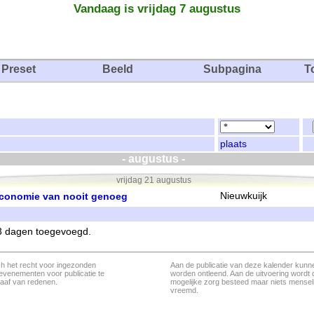
Vandaag is vrijdag 7 augustus
Preset
Beeld
Subpagina
T
plaats
- augustus -
vrijdag 21 augustus
conomie van nooit genoeg
Nieuwkuijk
 3 dagen toegevoegd.
ch het recht voor ingezonden
Aan de publicatie van deze kalender kunn
evenementen voor publicatie te
worden ontleend. Aan de uitvoering wordt 
aaf van redenen.
mogelijke zorg besteed maar niets menseli
vreemd.