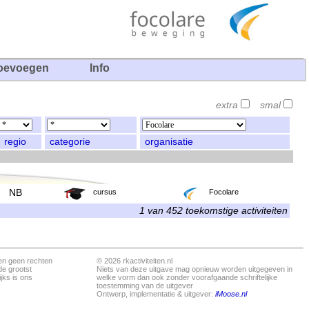
oevoegen
Info
extra
smal
regio
categorie
organisatie
NB
cursus
Focolare
1 van 452 toekomstige activiteiten
en geen rechten
© 2026 rkactiviteiten.nl
de grootst
Niets van deze uitgave mag opnieuw worden uitgegeven in
jks is ons
welke vorm dan ook zonder voorafgaande schriftelijke
toestemming van de uitgever
Ontwerp, implementatie & uitgever:
iMoose.nl