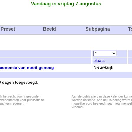
Vandaag is vrijdag 7 augustus
Preset
Beeld
Subpagina
T
plaats
Economie van nooit genoeg
Nieuwkuijk
 3 dagen toegevoegd.
ch het recht voor ingezonden
Aan de publicatie van deze kalender kunn
evenementen voor publicatie te
worden ontleend. Aan de uitvoering wordt 
aaf van redenen.
mogelijke zorg besteed maar niets menseli
vreemd.