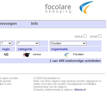
oevoegen
Info
extra
smal
regio
categorie
organisatie
NB
cursus
Focolare
1 van 446 toekomstige activiteiten
en geen rechten
© 2026 rkactiviteiten.nl
de grootst
Niets van deze uitgave mag opnieuw worden uitgegeven in
jks is ons
welke vorm dan ook zonder voorafgaande schriftelijke
toestemming van de uitgever
Ontwerp, implementatie & uitgever:
iMoose.nl