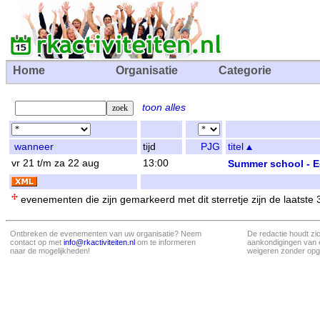
Home
Organisatie
Categorie
toon alles
wanneer
tijd
PJG
titel
vr 21 t/m za 22 aug
13:00
Summer school - 
evenementen die zijn gemarkeerd met dit sterretje zijn de laatste
Ontbreken de evenementen van uw organisatie? Neem
De redactie houdt zi
contact op met
info@rkactiviteiten.nl
om te informeren
aankondigingen van 
naar de mogelijkheden!
weigeren zonder opg