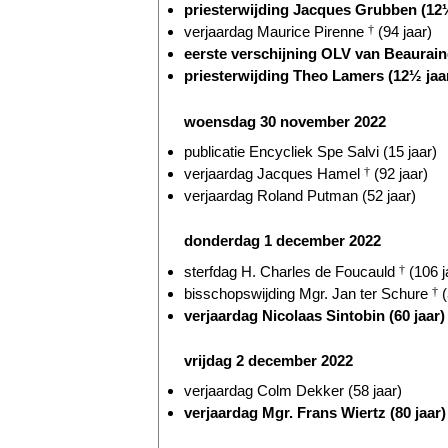
priesterwijding Jacques Grubben (12½
verjaardag Maurice Pirenne
†
(94 jaar)
eerste verschijning OLV van Beauraing
priesterwijding Theo Lamers (12½ jaa
woensdag 30 november 2022
publicatie Encycliek Spe Salvi (15 jaar)
verjaardag Jacques Hamel
†
(92 jaar)
verjaardag Roland Putman (52 jaar)
donderdag 1 december 2022
sterfdag H. Charles de Foucauld
†
(106 j
bisschopswijding Mgr. Jan ter Schure
†
(
verjaardag Nicolaas Sintobin (60 jaar)
vrijdag 2 december 2022
verjaardag Colm Dekker (58 jaar)
verjaardag Mgr. Frans Wiertz (80 jaar)