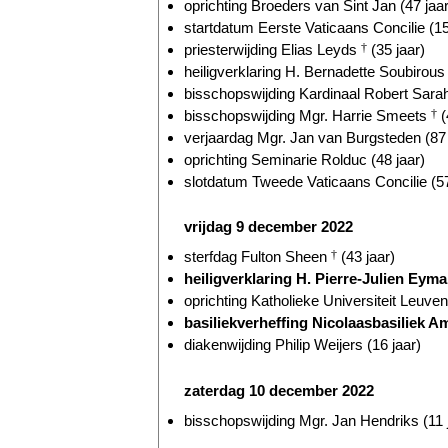
oprichting Broeders van Sint Jan (47 jaar
startdatum Eerste Vaticaans Concilie (15
priesterwijding Elias Leyds
†
(35 jaar)
heiligverklaring H. Bernadette Soubirou
bisschopswijding Kardinaal Robert Sarah
bisschopswijding Mgr. Harrie Smeets
†
(
verjaardag Mgr. Jan van Burgsteden (87 
oprichting Seminarie Rolduc (48 jaar)
slotdatum Tweede Vaticaans Concilie (57
vrijdag 9 december 2022
sterfdag Fulton Sheen
†
(43 jaar)
heiligverklaring H. Pierre-Julien Eym
oprichting Katholieke Universiteit Leuven
basiliekverheffing Nicolaasbasiliek A
diakenwijding Philip Weijers (16 jaar)
zaterdag 10 december 2022
bisschopswijding Mgr. Jan Hendriks (11 