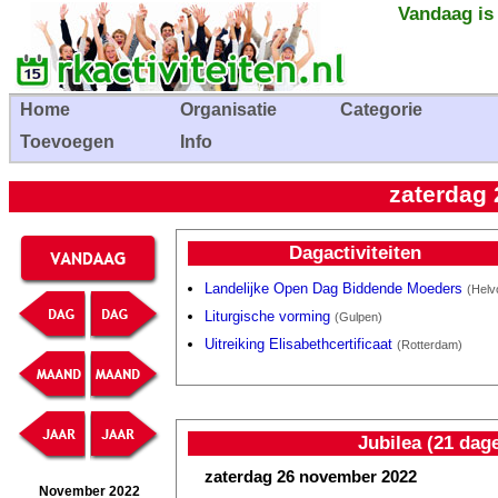
Vandaag is
Home
Organisatie
Categorie
Toevoegen
Info
zaterdag
Dagactiviteiten
Landelijke Open Dag Biddende Moeders
(Helvo
Liturgische vorming
(Gulpen)
Uitreiking Elisabethcertificaat
(Rotterdam)
Jubilea (21 dag
zaterdag 26 november 2022
November 2022