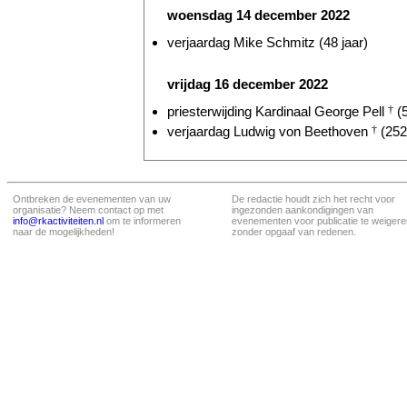
woensdag 14 december 2022
verjaardag Mike Schmitz (48 jaar)
vrijdag 16 december 2022
priesterwijding Kardinaal George Pell
†
(5
verjaardag Ludwig von Beethoven
†
(252 
Ontbreken de evenementen van uw
De redactie houdt zich het recht voor
organisatie? Neem contact op met
ingezonden aankondigingen van
info@rkactiviteiten.nl
om te informeren
evenementen voor publicatie te weigere
naar de mogelijkheden!
zonder opgaaf van redenen.