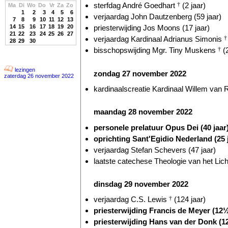
sterfdag André Goedhart
†
(2 jaar)
Ma
Di
Wo
Do
Vr
Za
Zo
1
2
3
4
5
6
verjaardag John Dautzenberg (59 jaar)
7
8
9
10
11
12
13
14
15
16
17
18
19
20
priesterwijding Jos Moons (17 jaar)
21
22
23
24
25
26
27
verjaardag Kardinaal Adrianus Simonis
†
28
29
30
bisschopswijding Mgr. Tiny Muskens
†
(2
lezingen
zondag 27 november 2022
zaterdag 26 november 2022
kardinaalscreatie Kardinaal Willem va
maandag 28 november 2022
personele prelatuur Opus Dei (40 jaar
oprichting Sant'Egidio Nederland (25 
verjaardag Stefan Schevers (47 jaar)
laatste catechese Theologie van het Lic
dinsdag 29 november 2022
verjaardag C.S. Lewis
†
(124 jaar)
priesterwijding Francis de Meyer (12½
priesterwijding Hans van der Donk (1