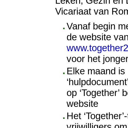
Leken, Gezin en 
Vicariaat van Ro
Vanaf begin m
de website va
www.together2
voor het jong
Elke maand is
‘hulpdocument’
op ‘Together’ 
website
Het ‘Together’
vrijwilligers om