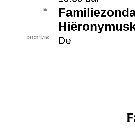
Familiezond
titel
Hiëronymus
beschrijving
De