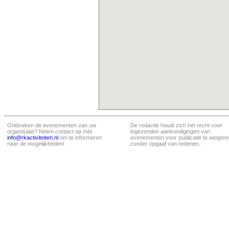
Ontbreken de evenementen van uw
De redactie houdt zich het recht voor
organisatie? Neem contact op met
ingezonden aankondigingen van
info@rkactiviteiten.nl
om te informeren
evenementen voor publicatie te weigere
naar de mogelijkheden!
zonder opgaaf van redenen.