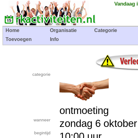
Vandaag i
Home
Organisatie
Categorie
Toevoegen
Info
categorie
ontmoeting
wanneer
zondag 6 oktob
begintijd
10:00 uur