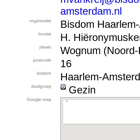
amsterdam.nl
organisatie
Bisdom Haarlem
locatie
H. Hiëronymuske
plaats
Wognum (Noord-H
postcode
16
bisdom
Haarlem-Amster
doelgroep
Gezin
Google map