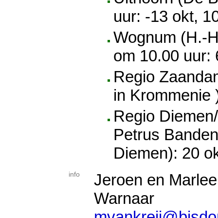
uur: -13 okt, 1
Wognum (H.-H
om 10.00 uur: 
Regio Zaandam 
in Krommenie )
Regio Diemen/
Petrus Banden
Diemen): 20 o
info
Jeroen en Marleen
Warnaar
mvankreij@bisdo