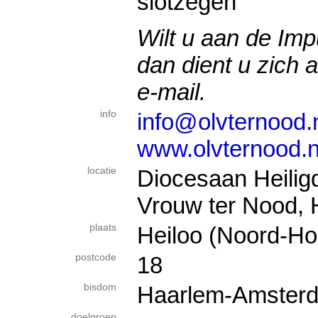
slotzegen
Wilt u aan de Im
dan dient u zich 
e-mail.
info
info@olvternood.
www.olvternood.n
locatie
Diocesaan Heili
Vrouw ter Nood,
plaats
Heiloo (Noord-Ho
postcode
18
bisdom
Haarlem-Amster
doelgroep