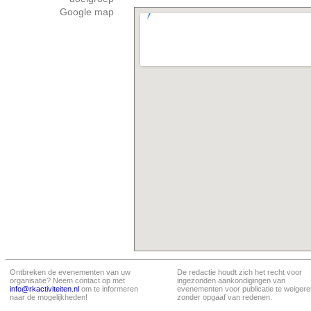
Google map
Ontbreken de evenementen van uw
De redactie houdt zich het recht voor
organisatie? Neem contact op met
ingezonden aankondigingen van
info@rkactiviteiten.nl
om te informeren
evenementen voor publicatie te weigere
naar de mogelijkheden!
zonder opgaaf van redenen.