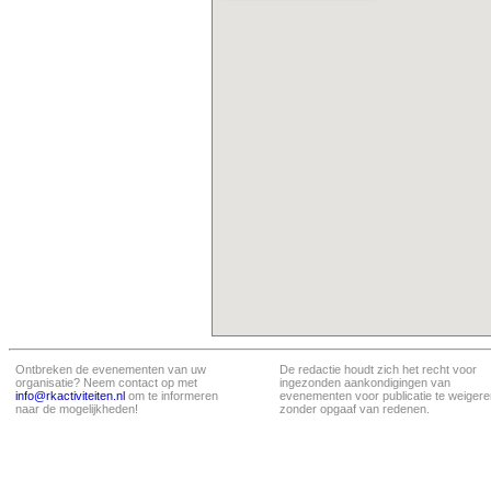
Ontbreken de evenementen van uw
De redactie houdt zich het recht voor
organisatie? Neem contact op met
ingezonden aankondigingen van
info@rkactiviteiten.nl
om te informeren
evenementen voor publicatie te weigere
naar de mogelijkheden!
zonder opgaaf van redenen.