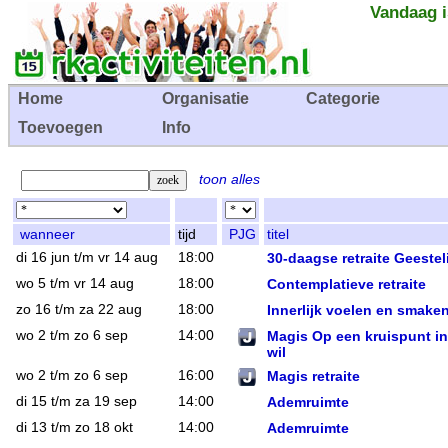
Vandaag i
Home
Organisatie
Categorie
Toevoegen
Info
toon alles
wanneer
tijd
PJG
titel
di 16 jun t/m vr 14 aug
18:00
30-daagse retraite Geeste
wo 5 t/m vr 14 aug
18:00
Contemplatieve retraite
zo 16 t/m za 22 aug
18:00
Innerlijk voelen en smaken 
wo 2 t/m zo 6 sep
14:00
Magis Op een kruispunt in
wil
wo 2 t/m zo 6 sep
16:00
Magis retraite
di 15 t/m za 19 sep
14:00
Ademruimte
di 13 t/m zo 18 okt
14:00
Ademruimte