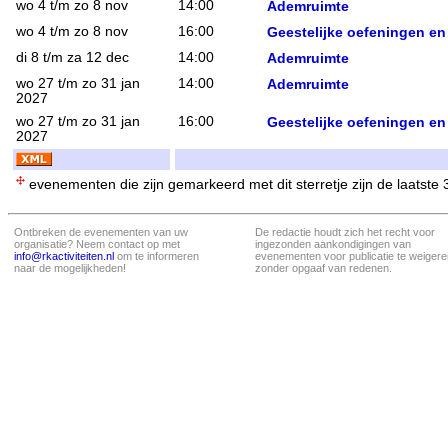
wo 4 t/m zo 8 nov
14:00
Ademruimte
wo 4 t/m zo 8 nov
16:00
Geestelijke oefeningen en
di 8 t/m za 12 dec
14:00
Ademruimte
wo 27 t/m zo 31 jan
14:00
Ademruimte
2027
wo 27 t/m zo 31 jan
16:00
Geestelijke oefeningen en
2027
evenementen die zijn gemarkeerd met dit sterretje zijn de laatste
Ontbreken de evenementen van uw
De redactie houdt zich het recht voor
organisatie? Neem contact op met
ingezonden aankondigingen van
info@rkactiviteiten.nl
om te informeren
evenementen voor publicatie te weigere
naar de mogelijkheden!
zonder opgaaf van redenen.