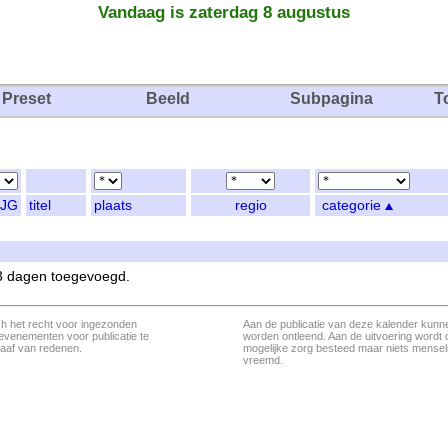
Vandaag is zaterdag 8 augustus
Preset
Beeld
Subpagina
T
JG
titel
plaats
regio
categorie
 3 dagen toegevoegd.
ch het recht voor ingezonden
Aan de publicatie van deze kalender kunn
evenementen voor publicatie te
worden ontleend. Aan de uitvoering wordt 
aaf van redenen.
mogelijke zorg besteed maar niets menseli
vreemd.