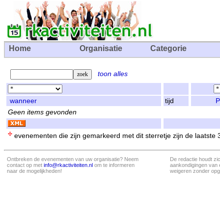
Home
Organisatie
Categorie
toon alles
wanneer
tijd
P
Geen items gevonden
evenementen die zijn gemarkeerd met dit sterretje zijn de laatste
Ontbreken de evenementen van uw organisatie? Neem
De redactie houdt zi
contact op met
info@rkactiviteiten.nl
om te informeren
aankondigingen van 
naar de mogelijkheden!
weigeren zonder opg