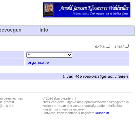
oevoegen
Info
extra
smal
organisatie
0 van 445 toekomstige activiteiten
en geen rechten
© 2026 rkactiviteiten.nl
de grootst
Niets van deze uitgave mag opnieuw worden uitgegeven in
jks is ons
welke vorm dan ook zonder voorafgaande schriftelijke
toestemming van de uitgever
Ontwerp, implementatie & uitgever:
iMoose.nl