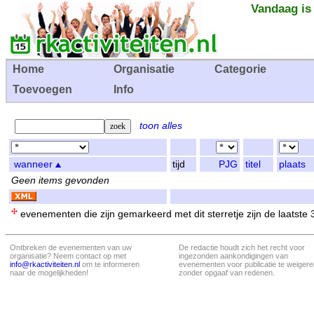
Vandaag is
Home
Organisatie
Categorie
Toevoegen
Info
toon alles
wanneer
tijd
PJG
titel
plaats
Geen items gevonden
evenementen die zijn gemarkeerd met dit sterretje zijn de laatste
Ontbreken de evenementen van uw
De redactie houdt zich het recht voor
organisatie? Neem contact op met
ingezonden aankondigingen van
info@rkactiviteiten.nl
om te informeren
evenementen voor publicatie te weigere
naar de mogelijkheden!
zonder opgaaf van redenen.