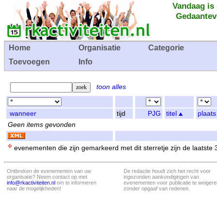
Vandaag is
Gedaantev
Home
Organisatie
Categorie
Toevoegen
Info
toon alles
wanneer
tijd
PJG
titel
plaats
Geen items gevonden
evenementen die zijn gemarkeerd met dit sterretje zijn de laatste
Ontbreken de evenementen van uw
De redactie houdt zich het recht voor
organisatie? Neem contact op met
ingezonden aankondigingen van
info@rkactiviteiten.nl
om te informeren
evenementen voor publicatie te weigere
naar de mogelijkheden!
zonder opgaaf van redenen.