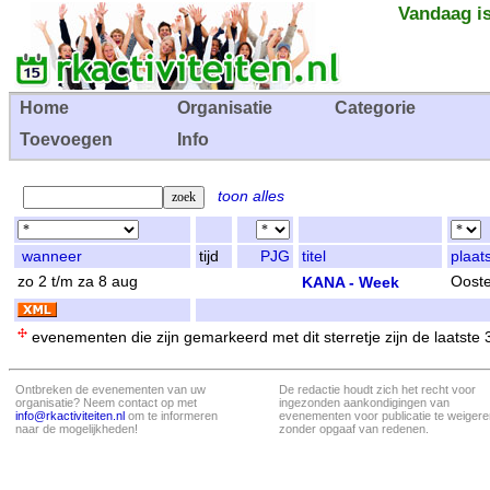
Vandaag is
Home
Organisatie
Categorie
Toevoegen
Info
toon alles
wanneer
tijd
PJG
titel
plaat
zo 2 t/m za 8 aug
KANA - Week
Ooste
evenementen die zijn gemarkeerd met dit sterretje zijn de laatste
Ontbreken de evenementen van uw
De redactie houdt zich het recht voor
organisatie? Neem contact op met
ingezonden aankondigingen van
info@rkactiviteiten.nl
om te informeren
evenementen voor publicatie te weigere
naar de mogelijkheden!
zonder opgaaf van redenen.