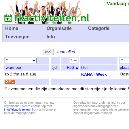
Vandaag i
Home
Organisatie
Categorie
Toevoegen
Info
toon alles
wanneer
tijd
PJG
titel
plaat
zo 2 t/m za 8 aug
KANA - Week
Oost
evenementen die zijn gemarkeerd met dit sterretje zijn de laatste
Ontbreken de evenementen van uw
De redactie houdt zich het recht voor
organisatie? Neem contact op met
ingezonden aankondigingen van
info@rkactiviteiten.nl
om te informeren
evenementen voor publicatie te weigere
naar de mogelijkheden!
zonder opgaaf van redenen.