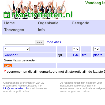
Vandaag is
Home
Organisatie
Categorie
Toevoegen
Info
toon alles
wanneer
tijd
PJG
titel
plaats
Geen items gevonden
evenementen die zijn gemarkeerd met dit sterretje zijn de laatste
Ontbreken de evenementen van uw
De redactie houdt zich het recht voor
organisatie? Neem contact op met
ingezonden aankondigingen van
info@rkactiviteiten.nl
om te informeren
evenementen voor publicatie te weigere
naar de mogelijkheden!
zonder opgaaf van redenen.