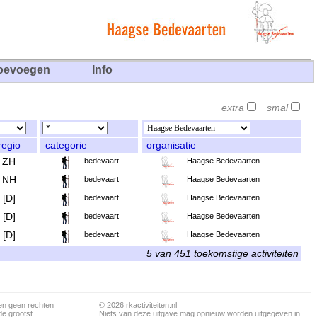
oevoegen
Info
extra
smal
regio
categorie
organisatie
ZH
bedevaart
Haagse Bedevaarten
NH
bedevaart
Haagse Bedevaarten
[D]
bedevaart
Haagse Bedevaarten
[D]
bedevaart
Haagse Bedevaarten
[D]
bedevaart
Haagse Bedevaarten
5 van 451 toekomstige activiteiten
en geen rechten
© 2026 rkactiviteiten.nl
de grootst
Niets van deze uitgave mag opnieuw worden uitgegeven in