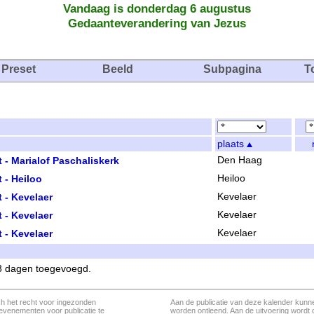
Vandaag is donderdag 6 augustus
Gedaanteverandering van Jezus
Preset
Beeld
Subpagina
T
plaats
- Marialof Paschaliskerk
Den Haag
 - Heiloo
Heiloo
 - Kevelaer
Kevelaer
 - Kevelaer
Kevelaer
 - Kevelaer
Kevelaer
 3 dagen toegevoegd.
ch het recht voor ingezonden
Aan de publicatie van deze kalender kunn
evenementen voor publicatie te
worden ontleend. Aan de uitvoering wordt 