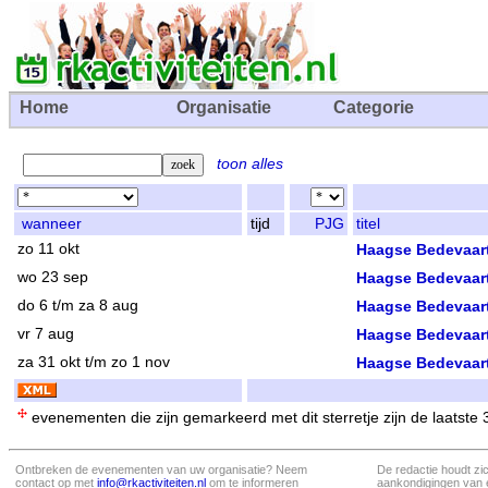
Home
Organisatie
Categorie
toon alles
wanneer
tijd
PJG
titel
zo 11 okt
Haagse Bedevaart 
wo 23 sep
Haagse Bedevaart
do 6 t/m za 8 aug
Haagse Bedevaart
vr 7 aug
Haagse Bedevaart
za 31 okt t/m zo 1 nov
Haagse Bedevaart
evenementen die zijn gemarkeerd met dit sterretje zijn de laatste
Ontbreken de evenementen van uw organisatie? Neem
De redactie houdt zi
contact op met
info@rkactiviteiten.nl
om te informeren
aankondigingen van 