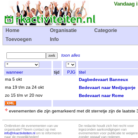
Vandaag i
Home
Organisatie
Categorie
Toevoegen
Info
toon alles
wanneer
tijd
PJG
titel
ma 5 okt
Dagbedevaart Banneux
ma 19 t/m za 24 okt
Bedevaart naar Medjugorje
zo 15 t/m vr 20 nov
Bedevaart naar Rome
evenementen die zijn gemarkeerd met dit sterretje zijn de laatste
Ontbreken de evenementen van uw
De redactie houdt zich het recht voor
organisatie? Neem contact op met
ingezonden aankondigingen van
info@rkactiviteiten.nl
om te informeren
evenementen voor publicatie te weigere
naar de mogelijkheden!
zonder opgaaf van redenen.