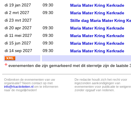
di 19 jan 2027
09:30
Maria Mater Kring Kerkrade
di 2 mrt 2027
09:30
Maria Mater Kring Kerkrade
di 23 mrt 2027
Stille dag Maria Mater Kring K
di 20 apr 2027
09:30
Maria Mater Kring Kerkrade
di 11 mei 2027
09:30
Maria Mater Kring Kerkrade
di 15 jun 2027
09:30
Maria Mater Kring Kerkrade
di 14 sep 2027
09:30
Maria Mater Kring Kerkrade
evenementen die zijn gemarkeerd met dit sterretje zijn de laatste
Ontbreken de evenementen van uw
De redactie houdt zich het recht voor
organisatie? Neem contact op met
ingezonden aankondigingen van
info@rkactiviteiten.nl
om te informeren
evenementen voor publicatie te weigere
naar de mogelijkheden!
zonder opgaaf van redenen.