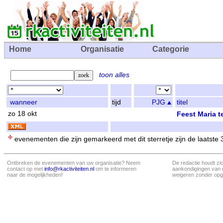
Home
Organisatie
Categorie
toon alles
wanneer
tijd
PJG
titel
zo 18 okt
Feest Maria 
evenementen die zijn gemarkeerd met dit sterretje zijn de laatste
Ontbreken de evenementen van uw organisatie? Neem
De redactie houdt zi
contact op met
info@rkactiviteiten.nl
om te informeren
aankondigingen van 
naar de mogelijkheden!
weigeren zonder opg