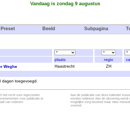
Vandaag is zondag 9 augustus
Preset
Beeld
Subpagina
T
plaats
regio
ca
ter Weghe
Haastrecht
ZH
 3 dagen toegevoegd.
ch het recht voor ingezonden
Aan de publicatie van deze kalender kunn
evenementen voor publicatie te
worden ontleend. Aan de uitvoering wordt 
aaf van redenen.
mogelijke zorg besteed maar niets menseli
vreemd.