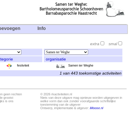
oevoegen
Info
extra
smal
tegorie
organisatie
festiviteit
Samen ter Weghe
1 van 443 toekomstige activiteiten
en geen rechten
© 2026 rkactiviteiten.nl
de grootst
Niets van deze uitgave mag opnieuw worden uitgegeven in
jks is ons
welke vorm dan ook zonder voorafgaande schriftelijke
toestemming van de uitgever
Ontwerp, implementatie & uitgever:
iMoose.nl