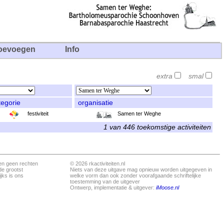
oevoegen
Info
extra
smal
tegorie
organisatie
festiviteit
Samen ter Weghe
1 van 446 toekomstige activiteiten
en geen rechten
© 2026 rkactiviteiten.nl
de grootst
Niets van deze uitgave mag opnieuw worden uitgegeven in
jks is ons
welke vorm dan ook zonder voorafgaande schriftelijke
toestemming van de uitgever
Ontwerp, implementatie & uitgever:
iMoose.nl