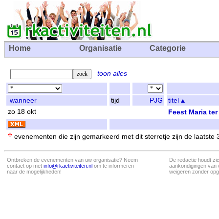
Home
Organisatie
Categorie
toon alles
wanneer
tijd
PJG
titel
zo 18 okt
Feest Maria te
evenementen die zijn gemarkeerd met dit sterretje zijn de laatste
Ontbreken de evenementen van uw organisatie? Neem
De redactie houdt zi
contact op met
info@rkactiviteiten.nl
om te informeren
aankondigingen van 
naar de mogelijkheden!
weigeren zonder opg