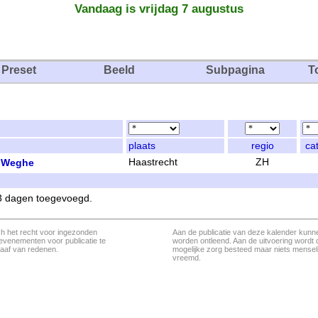
Vandaag is vrijdag 7 augustus
Preset
Beeld
Subpagina
T
plaats
regio
ca
r Weghe
Haastrecht
ZH
 3 dagen toegevoegd.
ch het recht voor ingezonden
Aan de publicatie van deze kalender kunn
evenementen voor publicatie te
worden ontleend. Aan de uitvoering wordt 
aaf van redenen.
mogelijke zorg besteed maar niets menseli
vreemd.