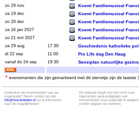
zo 29 nov
Koemi Familiemusical Franc
za 19 dec
Koemi Familiemusical Franc
zo 20 dec
Koemi Familiemusical Franc
za 16 jan 2027
Koemi Familiemusical Franc
zo 21 mrt 2027
Koemi Familiemusical Franc
za 29 aug
17:30
Geschiedenis katholieke poli
di 22 sep
11:00
Pro Life dag Den Haag
vanaf do 24 sep
19:30
Sensiplan natuurlijke gezin
evenementen die zijn gemarkeerd met dit sterretje zijn de laatste
Ontbreken de evenementen van uw
De redactie houdt zich het recht voor
organisatie? Neem contact op met
ingezonden aankondigingen van
info@rkactiviteiten.nl
om te informeren
evenementen voor publicatie te weigere
naar de mogelijkheden!
zonder opgaaf van redenen.