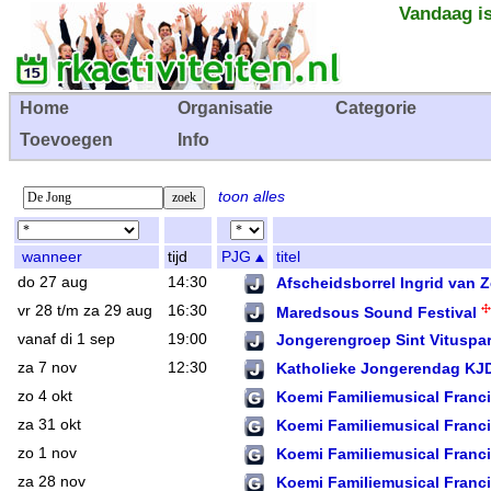
Vandaag is
Home
Organisatie
Categorie
Toevoegen
Info
toon alles
wanneer
tijd
PJG
titel
do 27 aug
14:30
Afscheidsborrel Ingrid van 
vr 28 t/m za 29 aug
16:30
Maredsous Sound Festival
vanaf di 1 sep
19:00
Jongerengroep Sint Vituspa
za 7 nov
12:30
Katholieke Jongerendag KJ
zo 4 okt
Koemi Familiemusical Franc
za 31 okt
Koemi Familiemusical Franc
zo 1 nov
Koemi Familiemusical Franc
za 28 nov
Koemi Familiemusical Franc