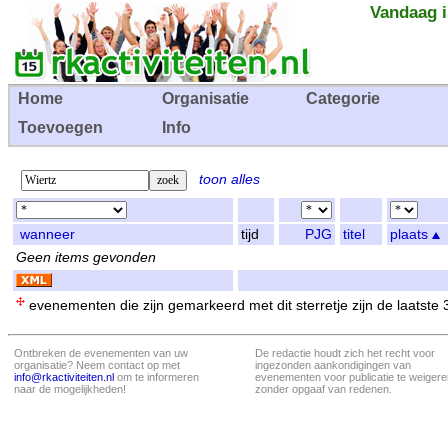
Vandaag i
Home
Organisatie
Categorie
Toevoegen
Info
toon alles
wanneer
tijd
PJG
titel
plaats
Geen items gevonden
evenementen die zijn gemarkeerd met dit sterretje zijn de laatste
Ontbreken de evenementen van uw
De redactie houdt zich het recht voor
organisatie? Neem contact op met
ingezonden aankondigingen van
info@rkactiviteiten.nl
om te informeren
evenementen voor publicatie te weigere
naar de mogelijkheden!
zonder opgaaf van redenen.