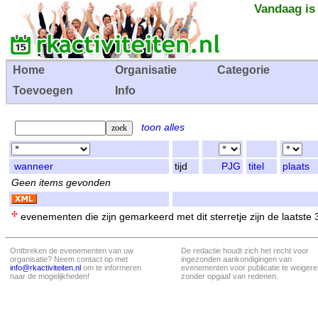
Vandaag is
Home
Organisatie
Categorie
Toevoegen
Info
toon alles
wanneer
tijd
PJG
titel
plaats
Geen items gevonden
evenementen die zijn gemarkeerd met dit sterretje zijn de laatste
Ontbreken de evenementen van uw
De redactie houdt zich het recht voor
organisatie? Neem contact op met
ingezonden aankondigingen van
info@rkactiviteiten.nl
om te informeren
evenementen voor publicatie te weigere
naar de mogelijkheden!
zonder opgaaf van redenen.