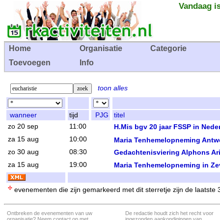
Vandaag is
Home
Organisatie
Categorie
Toevoegen
Info
toon alles
wanneer
tijd
PJG
titel
zo 20 sep
11:00
H.Mis bgv 20 jaar FSSP in Nede
za 15 aug
10:00
Maria Tenhemelopneming Antw
zo 30 aug
08:30
Gedachtenisviering Alphons Ar
za 15 aug
19:00
Maria Tenhemelopneming in Z
evenementen die zijn gemarkeerd met dit sterretje zijn de laatste
Ontbreken de evenementen van uw
De redactie houdt zich het recht voor
organisatie? Neem contact op met
ingezonden aankondigingen van