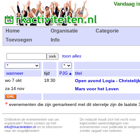
Vandaag is
Home
Organisatie
Categorie
Toevoegen
Info
toon alles
wanneer
tijd
PJG
titel
wo 7 okt
18:30
Open avond Logia - Christelij
za 14 nov
Mars voor het Leven
evenementen die zijn gemarkeerd met dit sterretje zijn de laatste
Ontbreken de evenementen van uw
De redactie houdt zich het recht voor
organisatie? Neem contact op met
ingezonden aankondigingen van
info@rkactiviteiten.nl
om te informeren
evenementen voor publicatie te weigere
naar de mogelijkheden!
zonder opgaaf van redenen.