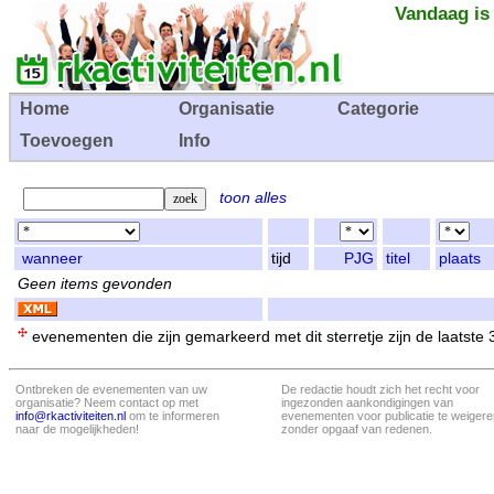
Vandaag is
Home
Organisatie
Categorie
Toevoegen
Info
toon alles
wanneer
tijd
PJG
titel
plaats
Geen items gevonden
evenementen die zijn gemarkeerd met dit sterretje zijn de laatste
Ontbreken de evenementen van uw
De redactie houdt zich het recht voor
organisatie? Neem contact op met
ingezonden aankondigingen van
info@rkactiviteiten.nl
om te informeren
evenementen voor publicatie te weigere
naar de mogelijkheden!
zonder opgaaf van redenen.