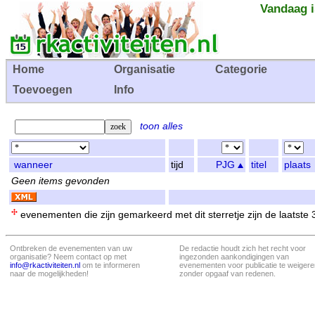
Vandaag i
Home
Organisatie
Categorie
Toevoegen
Info
toon alles
wanneer
tijd
PJG
titel
plaats
Geen items gevonden
evenementen die zijn gemarkeerd met dit sterretje zijn de laatste
Ontbreken de evenementen van uw
De redactie houdt zich het recht voor
organisatie? Neem contact op met
ingezonden aankondigingen van
info@rkactiviteiten.nl
om te informeren
evenementen voor publicatie te weigere
naar de mogelijkheden!
zonder opgaaf van redenen.