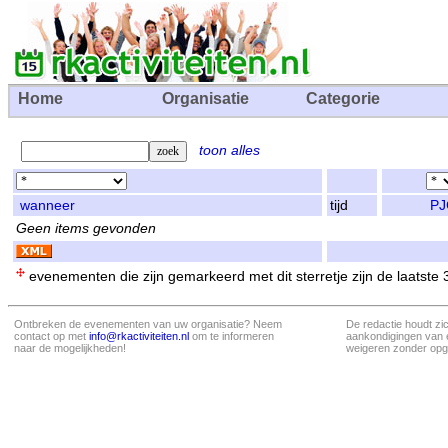
Home
Organisatie
Categorie
toon alles
wanneer
tijd
PJ
Geen items gevonden
evenementen die zijn gemarkeerd met dit sterretje zijn de laatste
Ontbreken de evenementen van uw organisatie? Neem
De redactie houdt zi
contact op met
info@rkactiviteiten.nl
om te informeren
aankondigingen van 
naar de mogelijkheden!
weigeren zonder opg