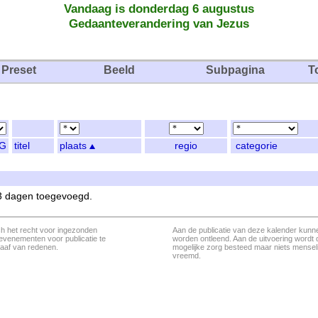
Vandaag is donderdag 6 augustus
Gedaanteverandering van Jezus
Preset
Beeld
Subpagina
T
G
titel
plaats
regio
categorie
 3 dagen toegevoegd.
ch het recht voor ingezonden
Aan de publicatie van deze kalender kunn
evenementen voor publicatie te
worden ontleend. Aan de uitvoering wordt 
aaf van redenen.
mogelijke zorg besteed maar niets menseli
vreemd.