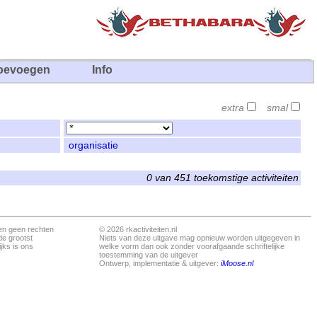
oevoegen
Info
extra
smal
organisatie
0 van 451 toekomstige activiteiten
en geen rechten
© 2026 rkactiviteiten.nl
de grootst
Niets van deze uitgave mag opnieuw worden uitgegeven in
jks is ons
welke vorm dan ook zonder voorafgaande schriftelijke
toestemming van de uitgever
Ontwerp, implementatie & uitgever:
iMoose.nl