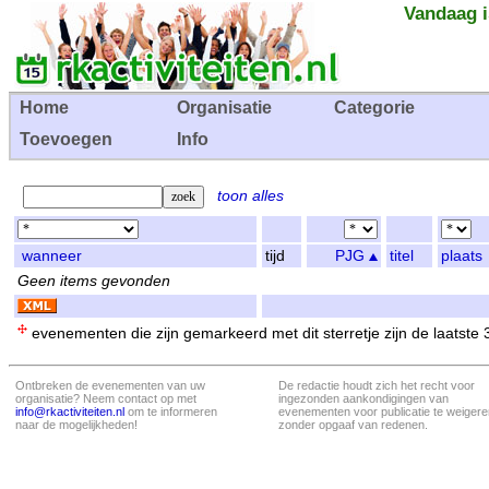
Vandaag i
Home
Organisatie
Categorie
Toevoegen
Info
toon alles
wanneer
tijd
PJG
titel
plaats
Geen items gevonden
evenementen die zijn gemarkeerd met dit sterretje zijn de laatste
Ontbreken de evenementen van uw
De redactie houdt zich het recht voor
organisatie? Neem contact op met
ingezonden aankondigingen van
info@rkactiviteiten.nl
om te informeren
evenementen voor publicatie te weigere
naar de mogelijkheden!
zonder opgaaf van redenen.