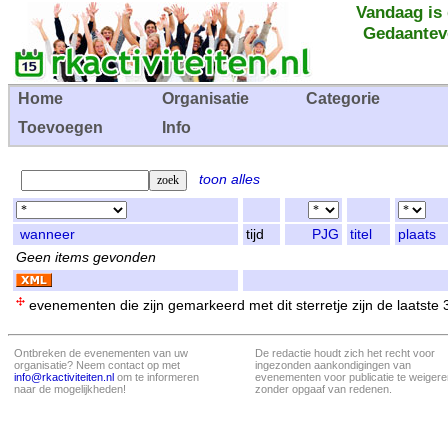
Vandaag is
Gedaantev
Home
Organisatie
Categorie
Toevoegen
Info
toon alles
wanneer
tijd
PJG
titel
plaats
Geen items gevonden
evenementen die zijn gemarkeerd met dit sterretje zijn de laatste
Ontbreken de evenementen van uw
De redactie houdt zich het recht voor
organisatie? Neem contact op met
ingezonden aankondigingen van
info@rkactiviteiten.nl
om te informeren
evenementen voor publicatie te weigere
naar de mogelijkheden!
zonder opgaaf van redenen.