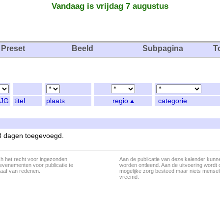
Vandaag is vrijdag 7 augustus
Preset
Beeld
Subpagina
T
JG
titel
plaats
regio
categorie
 3 dagen toegevoegd.
ch het recht voor ingezonden
Aan de publicatie van deze kalender kunn
evenementen voor publicatie te
worden ontleend. Aan de uitvoering wordt 
aaf van redenen.
mogelijke zorg besteed maar niets menseli
vreemd.