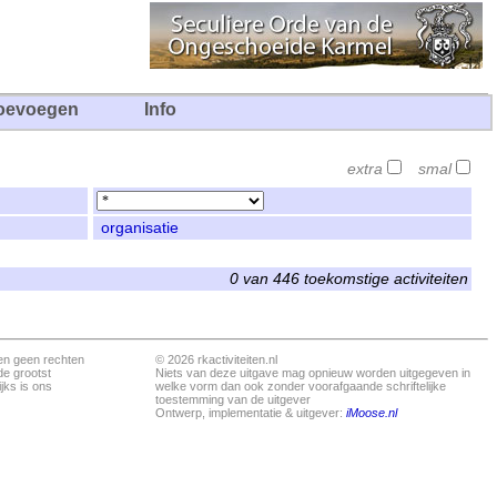
oevoegen
Info
extra
smal
organisatie
0 van 446 toekomstige activiteiten
en geen rechten
© 2026 rkactiviteiten.nl
de grootst
Niets van deze uitgave mag opnieuw worden uitgegeven in
jks is ons
welke vorm dan ook zonder voorafgaande schriftelijke
toestemming van de uitgever
Ontwerp, implementatie & uitgever:
iMoose.nl