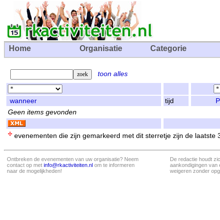
Home
Organisatie
Categorie
toon alles
wanneer
tijd
P
Geen items gevonden
evenementen die zijn gemarkeerd met dit sterretje zijn de laatste
Ontbreken de evenementen van uw organisatie? Neem
De redactie houdt zi
contact op met
info@rkactiviteiten.nl
om te informeren
aankondigingen van 
naar de mogelijkheden!
weigeren zonder opg