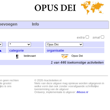
oevoegen
Info
extra
smal
categorie
organisatie
bedevaart
Opus Dei
1 van 446 toekomstige activiteiten
en geen rechten
© 2026 rkactiviteiten.nl
de grootst
Niets van deze uitgave mag opnieuw worden uitgegeven in
jks is ons
welke vorm dan ook zonder voorafgaande schriftelijke
toestemming van de uitgever
Ontwerp, implementatie & uitgever:
iMoose.nl