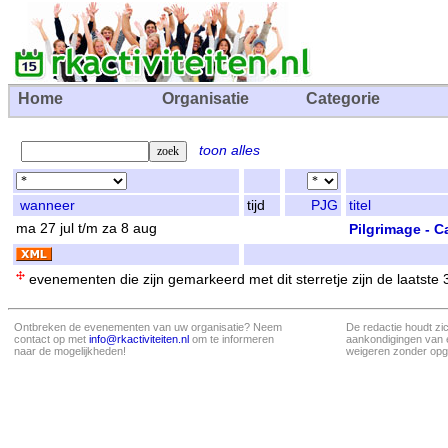
Home
Organisatie
Categorie
toon alles
wanneer
tijd
PJG
titel
ma 27 jul t/m za 8 aug
Pilgrimage - 
evenementen die zijn gemarkeerd met dit sterretje zijn de laatste
Ontbreken de evenementen van uw organisatie? Neem
De redactie houdt zi
contact op met
info@rkactiviteiten.nl
om te informeren
aankondigingen van 
naar de mogelijkheden!
weigeren zonder opg