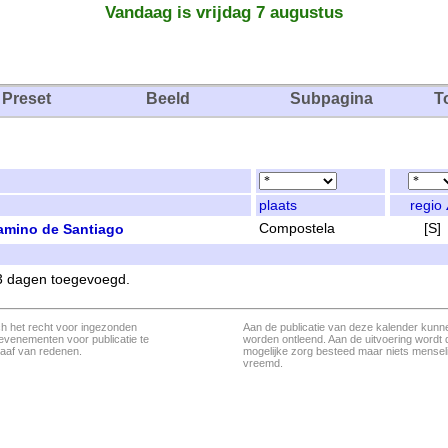
Vandaag is vrijdag 7 augustus
Preset
Beeld
Subpagina
T
plaats
regio
Camino de Santiago
Compostela
[S]
 3 dagen toegevoegd.
ch het recht voor ingezonden
Aan de publicatie van deze kalender kunn
evenementen voor publicatie te
worden ontleend. Aan de uitvoering wordt 
aaf van redenen.
mogelijke zorg besteed maar niets menseli
vreemd.