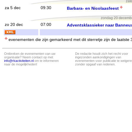
zat
za 5 dec
09:30
Barbara- en Nicolaasfeest
zondag 20 december
zo 20 dec
07:00
Adventsklassieker naar Banneu
evenementen die zijn gemarkeerd met dit sterretje zijn de laatste
Ontbreken de evenementen van uw
De redactie houdt zich het recht voor
organisatie? Neem contact op met
ingezonden aankondigingen van
info@rkactiviteiten.nl
om te informeren
evenementen voor publicatie te weigere
naar de mogelijkheden!
zonder opgaaf van redenen.