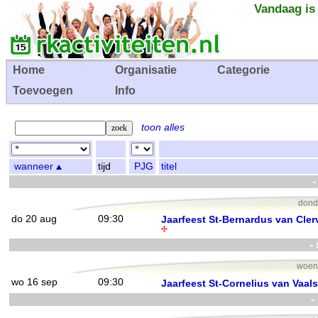
Vandaag is
Home
Organisatie
Categorie
Toevoegen
Info
toon alles
wanneer
tijd
PJG
titel
-
dond
do 20 aug
09:30
Jaarfeest St-Bernardus van Cle
-
woen
wo 16 sep
09:30
Jaarfeest St-Cornelius van Vaals
-