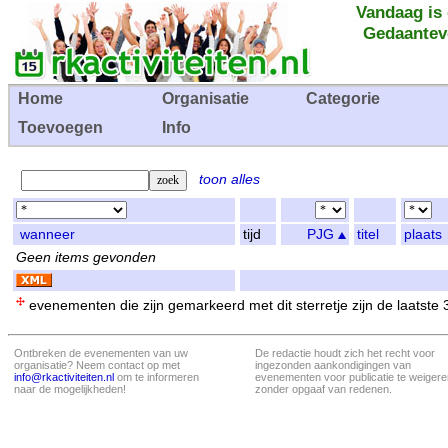
Vandaag is
Gedaantev
Home
Organisatie
Categorie
Toevoegen
Info
toon alles
wanneer
tijd
PJG
titel
plaats
Geen items gevonden
evenementen die zijn gemarkeerd met dit sterretje zijn de laatste
Ontbreken de evenementen van uw
De redactie houdt zich het recht voor
organisatie? Neem contact op met
ingezonden aankondigingen van
info@rkactiviteiten.nl
om te informeren
evenementen voor publicatie te weigere
naar de mogelijkheden!
zonder opgaaf van redenen.