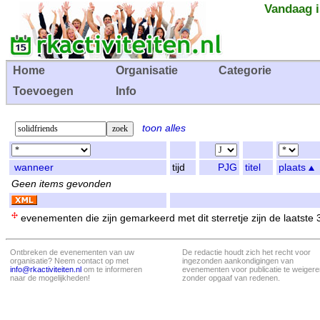
Vandaag i
Home
Organisatie
Categorie
Toevoegen
Info
toon alles
wanneer
tijd
PJG
titel
plaats
Geen items gevonden
evenementen die zijn gemarkeerd met dit sterretje zijn de laatste
Ontbreken de evenementen van uw
De redactie houdt zich het recht voor
organisatie? Neem contact op met
ingezonden aankondigingen van
info@rkactiviteiten.nl
om te informeren
evenementen voor publicatie te weigere
naar de mogelijkheden!
zonder opgaaf van redenen.