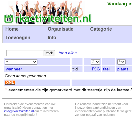
Vandaag is
Home
Organisatie
Categorie
Toevoegen
Info
toon alles
wanneer
tijd
PJG
titel
plaats
Geen items gevonden
evenementen die zijn gemarkeerd met dit sterretje zijn de laatste
Ontbreken de evenementen van uw
De redactie houdt zich het recht voor
organisatie? Neem contact op met
ingezonden aankondigingen van
info@rkactiviteiten.nl
om te informeren
evenementen voor publicatie te weigere
naar de mogelijkheden!
zonder opgaaf van redenen.