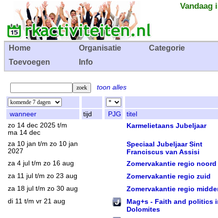
Vandaag i
Home
Organisatie
Categorie
Toevoegen
Info
toon alles
wanneer
tijd
PJG
titel
zo 14 dec 2025 t/m
Karmelietaans Jubeljaar
ma 14 dec
za 10 jan t/m zo 10 jan
Speciaal Jubeljaar Sint
2027
Franciscus van Assisi
za 4 jul t/m zo 16 aug
Zomervakantie regio noord
za 11 jul t/m zo 23 aug
Zomervakantie regio zuid
za 18 jul t/m zo 30 aug
Zomervakantie regio midde
di 11 t/m vr 21 aug
Mag+s - Faith and politics i
Dolomites