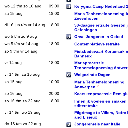
wo 12 t/m zo 16 aug
09:00
Kerygma Camp Nederland 
za 15 aug
19:00
Maria Tenhemelopneming i
Zevenhoven
di 16 jun t/m vr 14 aug
18:00
30-daagse retraite Geesteli
Oefeningen
wo 5 t/m zo 9 aug
Orval Jongeren in Gebed
wo 5 t/m vr 14 aug
18:00
Contemplatieve retraite
zo 9 t/m vr 14 aug
Fietsbedevaart Kortemark 
Banneux
vr 14 aug
18:00
Mariaprocessie
Tenhemelopneming Antwer
vr 14 t/m za 15 aug
Welgezinde Dagen
za 15 aug
10:00
Maria Tenhemelopneming
Antwerpen
zo 16 aug
20:00
Kaarskenprocessie Remigi
zo 16 t/m za 22 aug
18:00
Innerlijk voelen en smaken 
stilteretraite
vr 14 t/m wo 19 aug
Pilgrimage to Villers, Notr
and Lisieux
do 13 t/m za 22 aug
Jongerenreis naar Italie