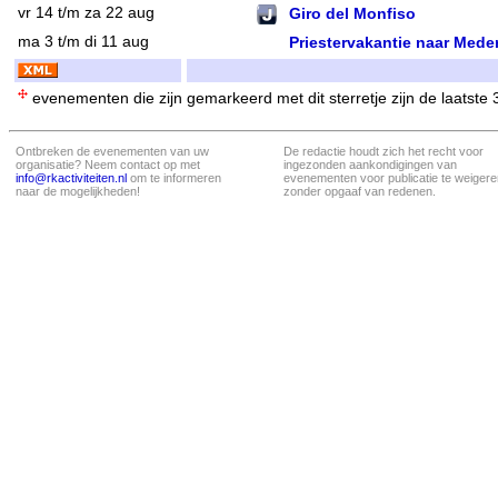
vr 14 t/m za 22 aug
Giro del Monfiso
ma 3 t/m di 11 aug
Priestervakantie naar Mede
evenementen die zijn gemarkeerd met dit sterretje zijn de laatste
Ontbreken de evenementen van uw
De redactie houdt zich het recht voor
organisatie? Neem contact op met
ingezonden aankondigingen van
info@rkactiviteiten.nl
om te informeren
evenementen voor publicatie te weigere
naar de mogelijkheden!
zonder opgaaf van redenen.