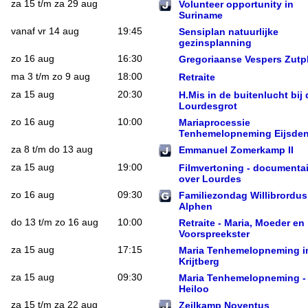
za 15 t/m za 29 aug
Volunteer opportunity in
Suriname
vanaf vr 14 aug
19:45
Sensiplan natuurlijke
gezinsplanning
zo 16 aug
16:30
Gregoriaanse Vespers Zut
ma 3 t/m zo 9 aug
18:00
Retraite
za 15 aug
20:30
H.Mis in de buitenlucht bij 
Lourdesgrot
zo 16 aug
10:00
Mariaprocessie
Tenhemelopneming Eijsde
za 8 t/m do 13 aug
Emmanuel Zomerkamp II
za 15 aug
19:00
Filmvertoning - documentai
over Lourdes
zo 16 aug
09:30
Familiezondag Willibrordus
Alphen
do 13 t/m zo 16 aug
10:00
Retraite - Maria, Moeder en
Voorspreekster
za 15 aug
17:15
Maria Tenhemelopneming i
Krijtberg
za 15 aug
09:30
Maria Tenhemelopneming -
Heiloo
za 15 t/m za 22 aug
Zeilkamp Noventus