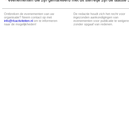
evenementen die zijn gemarkeerd met dit sterretje zijn de laatste
Ontbreken de evenementen van uw
De redactie houdt zich het recht voor
organisatie? Neem contact op met
ingezonden aankondigingen van
info@rkactiviteiten.nl
om te informeren
evenementen voor publicatie te weigere
naar de mogelijkheden!
zonder opgaaf van redenen.