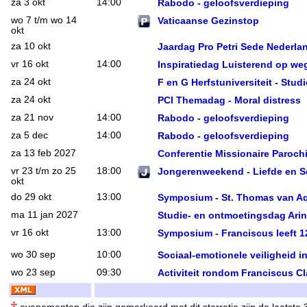
za 3 okt
14:00
Rabodo - geloofsverdieping
wo 7 t/m wo 14
Vaticaanse Gezinstop
okt
za 10 okt
Jaardag Pro Petri Sede Nederla
vr 16 okt
14:00
Inspiratiedag Luisterend op we
za 24 okt
F en G Herfstuniversiteit - Stud
za 24 okt
PCI Themadag - Moral distress
za 21 nov
14:00
Rabodo - geloofsverdieping
za 5 dec
14:00
Rabodo - geloofsverdieping
za 13 feb 2027
Conferentie Missionaire Paroch
vr 23 t/m zo 25
18:00
Jongerenweekend - Liefde en Se
okt
do 29 okt
13:00
Symposium - St. Thomas van A
ma 11 jan 2027
Studie- en ontmoetingsdag Arin
vr 16 okt
13:00
Symposium - Franciscus leeft 1
wo 30 sep
10:00
Sociaal-emotionele veiligheid i
wo 23 sep
09:30
Activiteit rondom Franciscus Cl