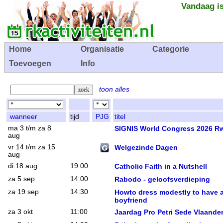
Vandaag is
Home
Organisatie
Categorie
Toevoegen
Info
toon alles
wanneer
tijd
PJG
titel
ma 3 t/m za 8
SIGNIS World Congress 2026 R
aug
vr 14 t/m za 15
Welgezinde Dagen
aug
di 18 aug
19:00
Catholic Faith in a Nutshell
za 5 sep
14:00
Rabodo - geloofsverdieping
za 19 sep
14:30
Howto dress modestly to have 
boyfriend
za 3 okt
11:00
Jaardag Pro Petri Sede Vlaande