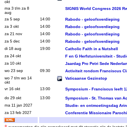
okt
ma 3 t/m za 8
SIGNIS World Congress 2026 R
aug
za 5 sep
14:00
Rabodo - geloofsverdieping
za 3 okt
14:00
Rabodo - geloofsverdieping
za 21 nov
14:00
Rabodo - geloofsverdieping
za 5 dec
14:00
Rabodo - geloofsverdieping
di 18 aug
19:00
Catholic Faith in a Nutshell
za 24 okt
F en G Herfstuniversiteit - Stud
za 10 okt
Jaardag Pro Petri Sede Nederla
wo 23 sep
09:30
Activiteit rondom Franciscus Cl
wo 7 t/m wo 14
Vaticaanse Gezinstop
okt
vr 16 okt
13:00
Symposium - Franciscus leeft 1
do 29 okt
13:00
Symposium - St. Thomas van A
ma 11 jan 2027
Studie- en ontmoetingsdag Arin
za 13 feb 2027
Conferentie Missionaire Paroch