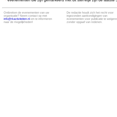
evenementen die zijn gemarkeerd met dit sterretje zijn de laatste
Ontbreken de evenementen van uw
De redactie houdt zich het recht voor
organisatie? Neem contact op met
ingezonden aankondigingen van
info@rkactiviteiten.nl
om te informeren
evenementen voor publicatie te weigere
naar de mogelijkheden!
zonder opgaaf van redenen.