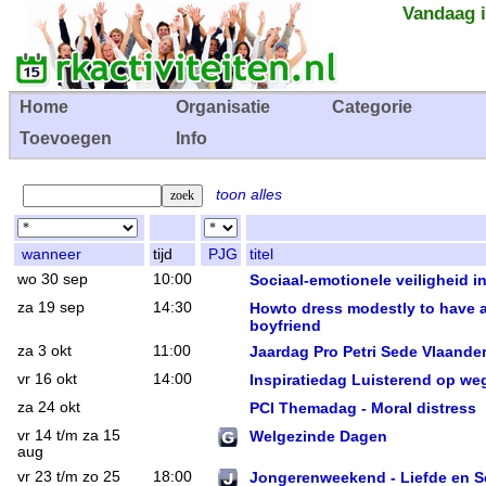
Vandaag i
Home
Organisatie
Categorie
Toevoegen
Info
toon alles
wanneer
tijd
PJG
titel
wo 30 sep
10:00
Sociaal-emotionele veiligheid i
za 19 sep
14:30
Howto dress modestly to have 
boyfriend
za 3 okt
11:00
Jaardag Pro Petri Sede Vlaande
vr 16 okt
14:00
Inspiratiedag Luisterend op we
za 24 okt
PCI Themadag - Moral distress
vr 14 t/m za 15
Welgezinde Dagen
aug
vr 23 t/m zo 25
18:00
Jongerenweekend - Liefde en Se